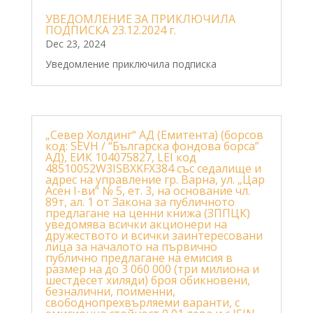
УВЕДОМЛЕНИЕ ЗА ПРИКЛЮЧИЛА
ПОДПИСКА 23.12.2024 г.
Dec 23, 2024
Уведомление приключила подписка
„Север Холдинг“ АД (Емитента) (борсов
код: SEVH / “Българска фондова борса”
АД), ЕИК 104075827, LEI код
48510052W3ISBXKFX384 със седалище и
адрес на управление гр. Варна, ул. „Цар
Асен I-ви“ № 5, ет. 3, на основание чл.
89т, ал. 1 от Закона за публичното
предлагане на ценни книжа (ЗППЦК)
уведомява всички акционери на
дружеството и всички заинтересовани
лица за началото на първично
публично предлагане на емисия в
размер на до 3 060 000 (три милиона и
шестдесет хиляди) броя обикновени,
безналични, поименни,
свободнопрехвърляеми варанти, с