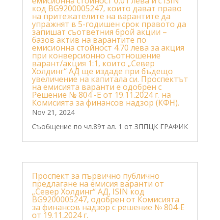
емисионна стойност 0,01 лева и с ISIN
код BG9200005247, които дават право
на притежателите на варантите да
упражнят в 5-годишен срок правото да
запишат съответния брой акции –
базов актив на варантите по
емисионна стойност 4.70 левa за акция
при конверсионно съотношение
варант/акция 1:1, които „Север
Холдинг“ АД ще издаде при бъдещо
увеличение на капитала си. Проспектът
на емисията варанти е одобрен с
Решение № 804 -Е от 19.11.2024 г. на
Комисията за финансов надзор (КФН).
Nov 21, 2024
Съобщение по чл.89т ал. 1 от ЗППЦК ГРАФИК
Проспект за първично публично
предлагане на емисия варанти от
„Север Холдинг“ АД, ISIN код
BG9200005247, одобрен от Комисията
за финансов надзор с решение № 804-E
от 19.11.2024 г.